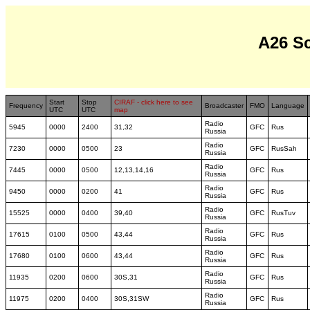
A26 S
Start
Stop
CIRAF - click here to see
Frequency
Broadcaster
FMO
Language
UTC
UTC
map
Radio
5945
0000
2400
31,32
GFC
Rus
Russia
Radio
7230
0000
0500
23
GFC
RusSah
Russia
Radio
7445
0000
0500
12,13,14,16
GFC
Rus
Russia
Radio
9450
0000
0200
41
GFC
Rus
Russia
Radio
15525
0000
0400
39,40
GFC
RusTuv
Russia
Radio
17615
0100
0500
43,44
GFC
Rus
Russia
Radio
17680
0100
0600
43,44
GFC
Rus
Russia
Radio
11935
0200
0600
30S,31
GFC
Rus
Russia
Radio
11975
0200
0400
30S,31SW
GFC
Rus
Russia