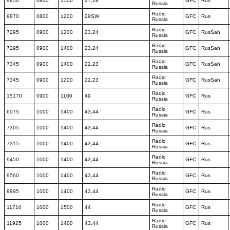
9850
0800
1500
27,28
GFC
Rus
Russia
Radio
9870
0800
1200
29SW
GFC
Rus
Russia
Radio
7295
0900
1200
23,24
GFC
RusSah
Russia
Radio
7295
0900
1400
23,24
GFC
RusSah
Russia
Radio
7345
0900
1400
22,23
GFC
RusSah
Russia
Radio
7345
0900
1200
22,23
GFC
RusSah
Russia
Radio
15170
0900
1100
49
GFC
Rus
Russia
Radio
6075
1000
1400
43,44
GFC
Rus
Russia
Radio
7305
1000
1400
43,44
GFC
Rus
Russia
Radio
7315
1000
1400
43,44
GFC
Rus
Russia
Radio
9450
1000
1400
43,44
GFC
Rus
Russia
Radio
9560
1000
1400
43,44
GFC
Rus
Russia
Radio
9895
1000
1400
43,44
GFC
Rus
Russia
Radio
11710
1000
1500
44
GFC
Rus
Russia
Radio
11925
1000
1400
43,44
GFC
Rus
Russia