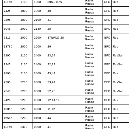
Radio
11965
1700
1900
30S,31SW
GFC
Rus
Russia
Radio
7425
1800
1900
40
GFC
Rus
Russia
Radio
9895
1800
2100
41
GFC
Rus
Russia
Radio
6045
2000
2130
28
GFC
Rus
Russia
Radio
7315
2000
2200
37NW,27,28
GFC
Rus
Russia
Radio
13780
2000
1600
26
GFC
Rus
Russia
Radio
7295
2100
2400
23,24
GFC
RusSah
Russia
Radio
7345
2100
2400
22,23
GFC
RusSah
Russia
Radio
9890
2100
2400
43,44
GFC
Rus
Russia
Radio
7295
2200
0500
23,24
GFC
RusSah
Russia
Radio
7345
2200
0500
22,23
GFC
RusSah
Russia
Radio
9420
2200
0600
12,14,16
GFC
Rus
Russia
Radio
13855
2200
0200
11,12
GFC
Rus
Russia
Radio
15585
2200
0100
44
GFC
Rus
Russia
Radio
11965
2300
0300
41
GFC
Rus
Russia