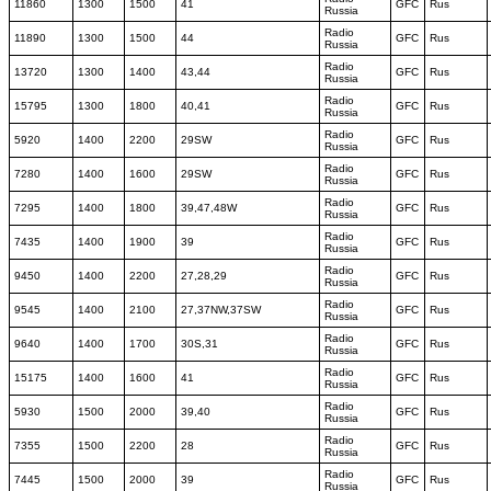
11860
1300
1500
41
GFC
Rus
Russia
Radio
11890
1300
1500
44
GFC
Rus
Russia
Radio
13720
1300
1400
43,44
GFC
Rus
Russia
Radio
15795
1300
1800
40,41
GFC
Rus
Russia
Radio
5920
1400
2200
29SW
GFC
Rus
Russia
Radio
7280
1400
1600
29SW
GFC
Rus
Russia
Radio
7295
1400
1800
39,47,48W
GFC
Rus
Russia
Radio
7435
1400
1900
39
GFC
Rus
Russia
Radio
9450
1400
2200
27,28,29
GFC
Rus
Russia
Radio
9545
1400
2100
27,37NW,37SW
GFC
Rus
Russia
Radio
9640
1400
1700
30S,31
GFC
Rus
Russia
Radio
15175
1400
1600
41
GFC
Rus
Russia
Radio
5930
1500
2000
39,40
GFC
Rus
Russia
Radio
7355
1500
2200
28
GFC
Rus
Russia
Radio
7445
1500
2000
39
GFC
Rus
Russia