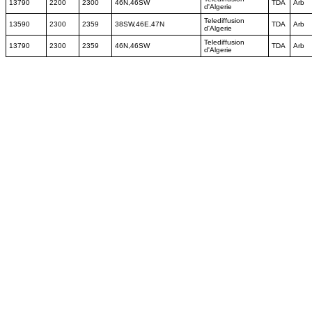
13790
2200
2300
46N,46SW
TDA
Arb
d'Algerie
Telediffusion
13590
2300
2359
38SW,46E,47N
TDA
Arb
d'Algerie
Telediffusion
13790
2300
2359
46N,46SW
TDA
Arb
d'Algerie