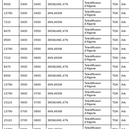
Telediffusion
9500
0300
0400
38SW,46E,47N
TDA
Arb
d'Algerie
Telediffusion
13790
0300
0400
46N,46SW
TDA
Arb
d'Algerie
Telediffusion
7210
0400
0500
46N,46SW
TDA
Arb
d'Algerie
Telediffusion
9470
0400
0500
38SW,46E,47N
TDA
Arb
d'Algerie
Telediffusion
9500
0400
0500
38SW,46E,47N
TDA
Arb
d'Algerie
Telediffusion
13790
0400
0500
46N,46SW
TDA
Arb
d'Algerie
Telediffusion
7210
0500
0600
46N,46SW
TDA
Arb
d'Algerie
Telediffusion
9470
0500
0600
38SW,46E,47N
TDA
Arb
d'Algerie
Telediffusion
9500
0500
0600
38SW,46E,47N
TDA
Arb
d'Algerie
Telediffusion
13790
0500
0600
46N,46SW
TDA
Arb
d'Algerie
Telediffusion
13790
0600
0700
46N,46SW
TDA
Arb
d'Algerie
Telediffusion
15110
0600
0700
38SW,46E,47N
TDA
Arb
d'Algerie
Telediffusion
13790
0700
0800
46N,46SW
TDA
Arb
d'Algerie
Telediffusion
15110
0700
0800
38SW,46E,47N
TDA
Arb
d'Algerie
Telediffusion