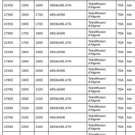
Telediffusion
21550
1500
1600
38SW,46E,47N
TDA
Arb
d'Algerie
Telediffusion
17560
1600
1700
46N,46SW
TDA
Arb
d'Algerie
Telediffusion
21550
1600
1700
38SW,46E,47N
TDA
Arb
d'Algerie
Telediffusion
17560
1700
1800
46N,46SW
TDA
Arb
d'Algerie
Telediffusion
21550
1700
1800
38SW,46E,47N
TDA
Arb
d'Algerie
Telediffusion
15160
1800
1900
46N,46SW
TDA
Arb
d'Algerie
Telediffusion
17600
1800
1900
38SW,46E,47N
TDA
Arb
d'Algerie
Telediffusion
15160
1900
2000
46N,46SW
TDA
Arb
d'Algerie
Telediffusion
17600
1900
2000
38SW,46E,47N
TDA
Arb
d'Algerie
Telediffusion
13790
2000
2100
46N,46SW
TDA
Arb
d'Algerie
Telediffusion
17600
2000
2100
38SW,46E,47N
TDA
Arb
d'Algerie
Telediffusion
13590
2100
2200
38SW,46E,47N
TDA
Arb
d'Algerie
Telediffusion
13790
2100
2200
46N,46SW
TDA
Arb
d'Algerie
Telediffusion
13590
2200
2300
38SW,46E,47N
TDA
Arb
d'Algerie
Telediffusion