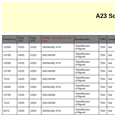
A23 S
Start
Stop
CIRAF - click here to see
Frequency
Broadcaster
FMO
Lang
UTC
UTC
map
Telediffusion
13590
0000
0100
38SW,46E,47N
TDA
Arb
d'Algerie
Telediffusion
13790
0000
0100
46N,46SW
TDA
Arb
d'Algerie
Telediffusion
13590
0100
0200
38SW,46E,47N
TDA
Arb
d'Algerie
Telediffusion
13790
0100
0200
46N,46SW
TDA
Arb
d'Algerie
Telediffusion
7210
0200
0300
46N,46SW
TDA
Arb
d'Algerie
Telediffusion
13590
0200
0300
38SW,46E,47N
TDA
Arb
d'Algerie
Telediffusion
13790
0200
0300
46N,46SW
TDA
Arb
d'Algerie
Telediffusion
7210
0300
0400
46N,46SW
TDA
Arb
d'Algerie
Telediffusion
9470
0300
0400
38SW,46E,47N
TDA
Arb
d'Algerie