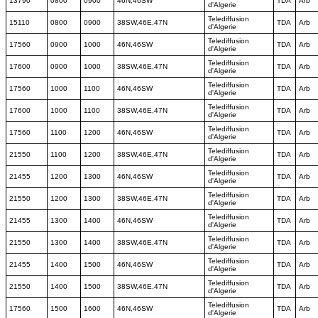
13790
0800
0900
46N,46SW
TDA
Arb
d'Algerie
Telediffusion
15110
0800
0900
38SW,46E,47N
TDA
Arb
d'Algerie
Telediffusion
17560
0900
1000
46N,46SW
TDA
Arb
d'Algerie
Telediffusion
17600
0900
1000
38SW,46E,47N
TDA
Arb
d'Algerie
Telediffusion
17560
1000
1100
46N,46SW
TDA
Arb
d'Algerie
Telediffusion
17600
1000
1100
38SW,46E,47N
TDA
Arb
d'Algerie
Telediffusion
17560
1100
1200
46N,46SW
TDA
Arb
d'Algerie
Telediffusion
21550
1100
1200
38SW,46E,47N
TDA
Arb
d'Algerie
Telediffusion
21455
1200
1300
46N,46SW
TDA
Arb
d'Algerie
Telediffusion
21550
1200
1300
38SW,46E,47N
TDA
Arb
d'Algerie
Telediffusion
21455
1300
1400
46N,46SW
TDA
Arb
d'Algerie
Telediffusion
21550
1300
1400
38SW,46E,47N
TDA
Arb
d'Algerie
Telediffusion
21455
1400
1500
46N,46SW
TDA
Arb
d'Algerie
Telediffusion
21550
1400
1500
38SW,46E,47N
TDA
Arb
d'Algerie
Telediffusion
17560
1500
1600
46N,46SW
TDA
Arb
d'Algerie